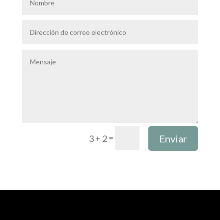
=
Enviar
3 + 2